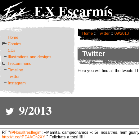
F.X Escarmís
Home
::
Twitter
::
09/2013
Home
Comics
CDs
Twitter
Illustrations and designs
I recommend
Timeline
Here you will find all the tweets I
Twitter
Instagram
9/2013
RT "
@Nosaltresllegim
: «Mamita, campeonamos!»: Sí, nosaltres, hem guany
http://t.co/tPD4AGn2XY
" Felicitats a tots!!!!!!