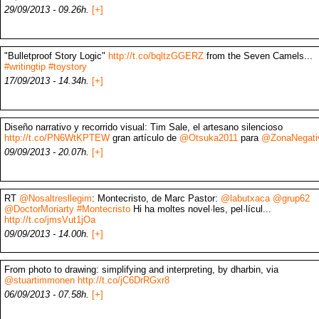
29/09/2013 - 09.26h.
[+]
"Bulletproof Story Logic"
http://t.co/bqltzGGERZ
from the Seven Camels...
#writingtip
#toystory
17/09/2013 - 14.34h.
[+]
Diseño narrativo y recorrido visual: Tim Sale, el artesano silencioso
http://t.co/PN6WtKPTEW
gran artículo de
@Otsuka2011
para
@ZonaNegati
09/09/2013 - 20.07h.
[+]
RT
@Nosaltresllegim
: Montecristo, de Marc Pastor:
@labutxaca
@grup62
@DoctorMoriarty
#Montecristo
Hi ha moltes novel·les, pel·lícul...
http://t.co/jmsVut1jOa
09/09/2013 - 14.00h.
[+]
From photo to drawing: simplifying and interpreting, by dharbin, via
@stuartimmonen
http://t.co/jC6DrRGxr8
06/09/2013 - 07.58h.
[+]