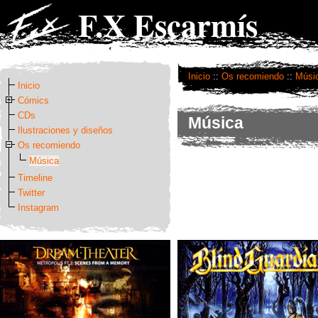
F.X Escarmís
Inicio
::
Os recomiendo
::
Músi
Inicio
Cómics
CDs
Música
Ilustraciones y diseños
Os recomiendo
Música
Timeline
Twitter
Instagram